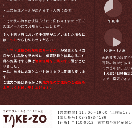
↓
・正式受注メールが届きます（人的に送信）
↓
・その後の流れは決済方法にて変わりますので正式
受注メールにてお知らせいたします。
ネット購入時において不備等がございました場合に
は
こちら
からお知らせください
「ヤマト運輸の転居転送サービス」
が変更となり当
店からお品物を発送後に、伝票記載とは異なるご住
配送業者の設定で
所へお届けする際は
追加送料をご案内する
運びとな
可能の地域があり
りました。
その旨をお伝えい
一旦、当社に返送となりお届けまでに期間も要しま
【お届け日時指定
す。
までご指定できま
ご注文の際はあらかじめ
先方様のご住所のご確認を
よろしくお願い申し上げます。
【営業時間】11：00～19:00（土曜日18
【電話番号】03-3873-4186
【住所】〒110-0012 東京都台東区竜泉1-