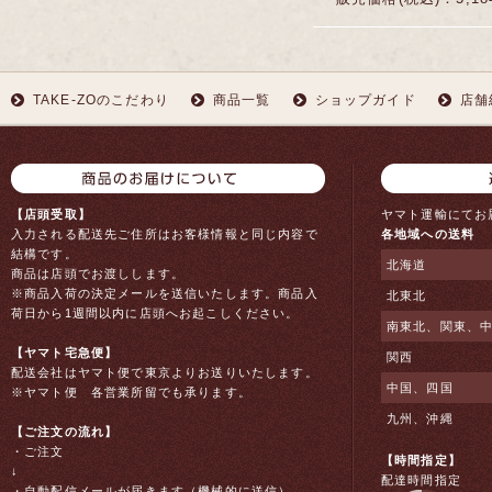
TAKE-ZOのこだわり
商品一覧
ショップガイド
店舗
【店頭受取】
ヤマト運輸にてお
入力される配送先ご住所はお客様情報と同じ内容で
各地域への送料
結構です。
北海道
商品は店頭でお渡しします。
※商品入荷の決定メールを送信いたします。商品入
北東北
荷日から1週間以内に店頭へお起こしください。
南東北、関東、
【ヤマト宅急便】
関西
配送会社はヤマト便で東京よりお送りいたします。
中国、四国
※ヤマト便 各営業所留でも承ります。
九州、沖縄
【ご注文の流れ】
・ご注文
【時間指定】
↓
配達時間指定
・自動配信メールが届きます（機械的に送信）