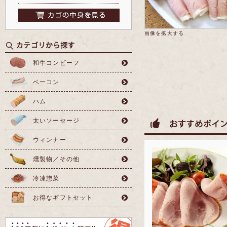
画像を拡大する
和牛コンビーフ
ベーコン
ハム
太いソーセージ
ウィンナー
燻製物／その他
冷凍惣菜
お得なギフトセット