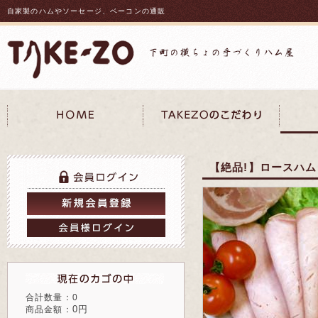
自家製のハムやソーセージ、ベーコンの通販
【絶品!】ロースハム 1
合計数量：0
0円
商品金額：