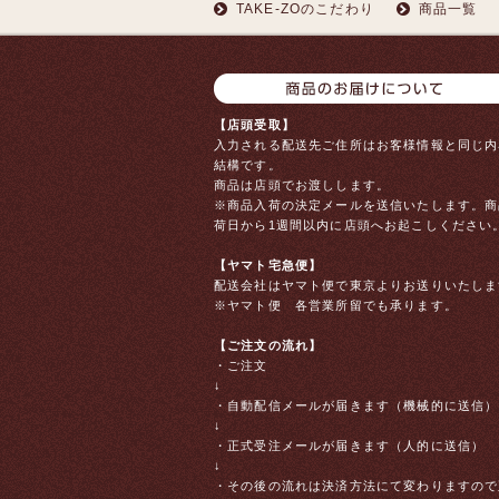
TAKE-ZOのこだわり
商品一覧
【店頭受取】
入力される配送先ご住所はお客様情報と同じ内
結構です。
商品は店頭でお渡しします。
※商品入荷の決定メールを送信いたします。商
荷日から1週間以内に店頭へお起こしください
【ヤマト宅急便】
配送会社はヤマト便で東京よりお送りいたしま
※ヤマト便 各営業所留でも承ります。
【ご注文の流れ】
・ご注文
↓
・自動配信メールが届きます（機械的に送信）
↓
・正式受注メールが届きます（人的に送信）
↓
・その後の流れは決済方法にて変わりますので