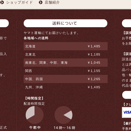
ショップガイド
店舗紹介
ヤマト運輸にてお届けいたします。
【誤
容で
各地域への送料
お手
をお
北海道
￥1,485
品入
【誤
北東北
￥1,185
。
誤送
南東北、関東、中部、東海
￥1,045
とは
品パ
関西
￥1,155
す。
包・
中国、四国
￥1,265
のま
代品
九州、沖縄
￥1,485
【時間指定】
配達時間指定
【ク
【銀
正式
手数