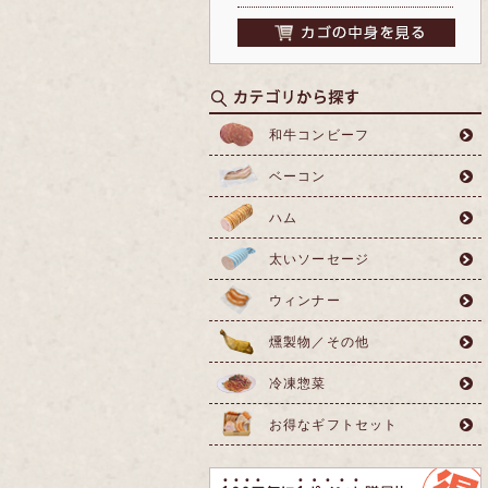
和牛コンビーフ
ベーコン
ハム
太いソーセージ
ウィンナー
燻製物／その他
冷凍惣菜
お得なギフトセット